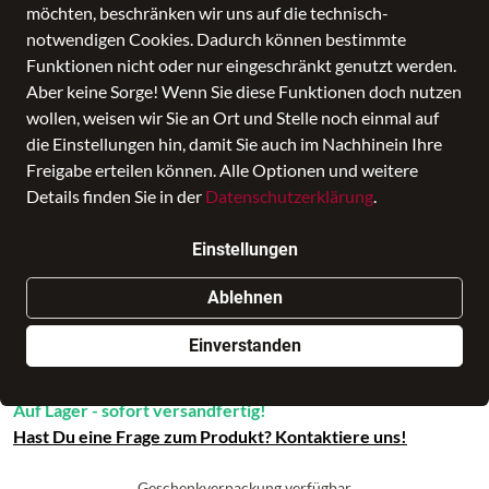
möchten, beschränken wir uns auf die technisch-
notwendigen Cookies. Dadurch können bestimmte
Funktionen nicht oder nur eingeschränkt genutzt werden.
Aber keine Sorge! Wenn Sie diese Funktionen doch nutzen
wollen, weisen wir Sie an Ort und Stelle noch einmal auf
die Einstellungen hin, damit Sie auch im Nachhinein Ihre
Freigabe erteilen können. Alle Optionen und weitere
Details finden Sie in der
Datenschutzerklärung
.
Trend Mini uni navy
Einstellungen
Preis
7,99 €
inkl. MwSt.,
zzgl. Versandkosten
Ablehnen
In den Warenkorb
Einverstanden
Auf Lager - sofort versandfertig!
Hast Du eine Frage zum Produkt? Kontaktiere uns!
Geschenkverpackung verfügbar