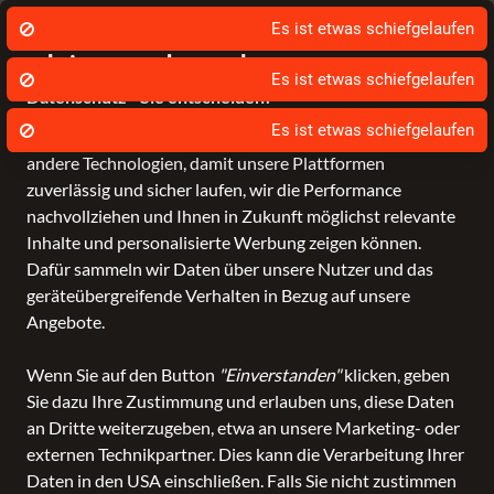
❤️ 8x in Ihrer Nähe!
Fra
Wir nutzen Cookies um unsere Dienste zu
Es ist etwas schiefgelaufen
erbringen und zu verbessern.
Datenschutz - Sie entscheiden!
Bagmondo und unsere Partner nutzen Cookies und
andere Technologien, damit unsere Plattformen
Schule
Reise
Business
Freizeit
Fashion & Lifestyle
Marken
zuverlässig und sicher laufen, wir die Performance
nachvollziehen und Ihnen in Zukunft möglichst relevante
Inhalte und personalisierte Werbung zeigen können.
Dafür sammeln wir Daten über unsere Nutzer und das
geräteübergreifende Verhalten in Bezug auf unsere
Angebote.
Wenn Sie auf den Button
"Einverstanden"
klicken, geben
Sie dazu Ihre Zustimmung und erlauben uns, diese Daten
an Dritte weiterzugeben, etwa an unsere Marketing- oder
externen Technikpartner. Dies kann die Verarbeitung Ihrer
Daten in den USA einschließen. Falls Sie nicht zustimmen