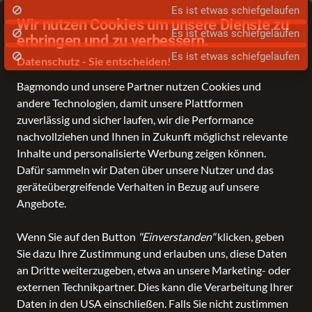
❤️ 8x in Ihrer Nähe!
Fra
Wir nutzen Cookies um unsere Dienste zu
erbringen und zu verbessern.
Datenschutz - Sie entscheiden!
Bagmondo und unsere Partner nutzen Cookies und
andere Technologien, damit unsere Plattformen
Schule
Reise
Business
Freizeit
Fashion & Lifestyle
Marken
zuverlässig und sicher laufen, wir die Performance
nachvollziehen und Ihnen in Zukunft möglichst relevante
Inhalte und personalisierte Werbung zeigen können.
Dafür sammeln wir Daten über unsere Nutzer und das
geräteübergreifende Verhalten in Bezug auf unsere
Angebote.
Wenn Sie auf den Button
"Einverstanden"
klicken, geben
Sie dazu Ihre Zustimmung und erlauben uns, diese Daten
an Dritte weiterzugeben, etwa an unsere Marketing- oder
externen Technikpartner. Dies kann die Verarbeitung Ihrer
Daten in den USA einschließen. Falls Sie nicht zustimmen