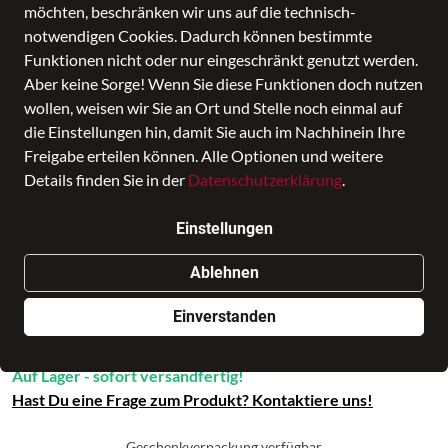
möchten, beschränken wir uns auf die technisch-
notwendigen Cookies. Dadurch können bestimmte
Funktionen nicht oder nur eingeschränkt genutzt werden.
Aber keine Sorge! Wenn Sie diese Funktionen doch nutzen
wollen, weisen wir Sie an Ort und Stelle noch einmal auf
die Einstellungen hin, damit Sie auch im Nachhinein Ihre
Freigabe erteilen können. Alle Optionen und weitere
Details finden Sie in der
Datenschutzerklärung
.
Trend Mini uni red
Einstellungen
Preis
7,99 €
inkl. MwSt.,
zzgl. Versandkosten
Ablehnen
In den Warenkorb
Einverstanden
Auf Lager - sofort versandfertig!
Hast Du eine Frage zum Produkt? Kontaktiere uns!
Geschenkverpackung verfügbar