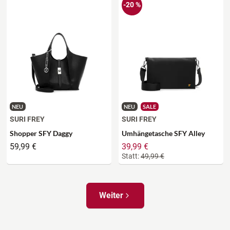
-20 %
NEU
NEU
SALE
SURI FREY
SURI FREY
Shopper SFY Daggy
Umhängetasche SFY Alley
59,99 €
39,99 €
Statt:
49,99 €
Weiter