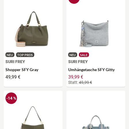
NEU
TOP PREIS
NEU
SALE
SURI FREY
SURI FREY
Shopper SFY Gray
Umhängetasche SFY Gitty
49,99 €
39,99 €
Statt:
49,99 €
-14 %