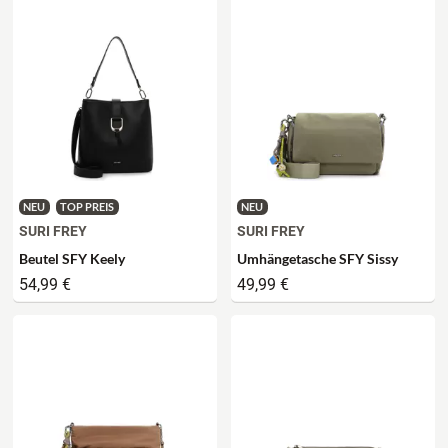
NEU
TOP PREIS
NEU
SURI FREY
SURI FREY
Beutel SFY Keely
Umhängetasche SFY Sissy
54,99 €
49,99 €