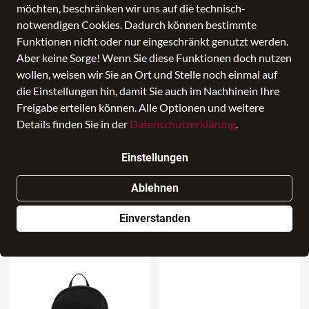
ALLE FILTER
möchten, beschränken wir uns auf die technisch-
notwendigen Cookies. Dadurch können bestimmte
Funktionen nicht oder nur eingeschränkt genutzt werden.
SALE
Marken
Altersgruppe
Farbe
Aber keine Sorge! Wenn Sie diese Funktionen doch nutzen
wollen, weisen wir Sie an Ort und Stelle noch einmal auf
die Einstellungen hin, damit Sie auch im Nachhinein Ihre
HORN Online
SURI FREY
Freigabe erteilen können. Alle Optionen und weitere
Anbieter
Marken
Details finden Sie in der
Datenschutzerklärung
.
Einstellungen
Alles zurücksetzen
Ablehnen
185 Produkte
Einverstanden