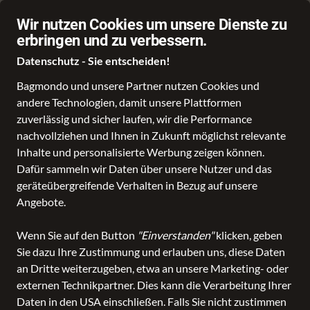
Fragen? shopping@lederhorn.de / +49 6341 919293
Wir nutzen Cookies um unsere Dienste zu
erbringen und zu verbessern.
Datenschutz - Sie entscheiden!
Bagmondo und unsere Partner nutzen Cookies und
andere Technologien, damit unsere Plattformen
Schule
Reise
Business
Freizeit
Fashion & Lifestyle
Marken
zuverlässig und sicher laufen, wir die Performance
nachvollziehen und Ihnen in Zukunft möglichst relevante
Inhalte und personalisierte Werbung zeigen können.
Dafür sammeln wir Daten über unsere Nutzer und das
HORN Online
geräteübergreifende Verhalten in Bezug auf unsere
Angebote.
Rufen Sie uns an
Schreiben Sie uns
Zum Profil
Wenn Sie auf den Button
"Einverstanden"
klicken, geben
+496341919293
E-Mail senden
Mehr erfahren
Sie dazu Ihre Zustimmung und erlauben uns, diese Daten
an Dritte weiterzugeben, etwa an unsere Marketing- oder
externen Technikpartner. Dies kann die Verarbeitung Ihrer
Daten in den USA einschließen. Falls Sie nicht zustimmen