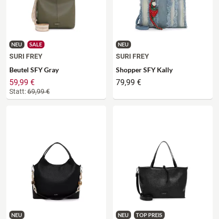
NEU
SALE
NEU
SURI FREY
SURI FREY
Beutel SFY Gray
Shopper SFY Kally
59,99 €
79,99 €
Statt:
69,99 €
NEU
NEU
TOP PREIS