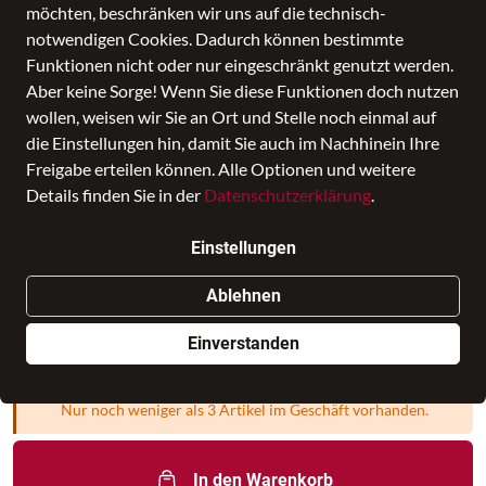
möchten, beschränken wir uns auf die technisch-
notwendigen Cookies. Dadurch können bestimmte
Funktionen nicht oder nur eingeschränkt genutzt werden.
Aber keine Sorge! Wenn Sie diese Funktionen doch nutzen
wollen, weisen wir Sie an Ort und Stelle noch einmal auf
die Einstellungen hin, damit Sie auch im Nachhinein Ihre
Freigabe erteilen können. Alle Optionen und weitere
Details finden Sie in der
Datenschutzerklärung
.
DrachenbezwingBär cubo
Einstellungen
Preis
279,99 €
inkl. MwSt., Versand
GRATIS
Ablehnen
Verkauf durch
HORN Online
in HORN
Filiale auswählen
Einverstanden
Nur noch weniger als 3 Artikel im Geschäft vorhanden.
In den Warenkorb