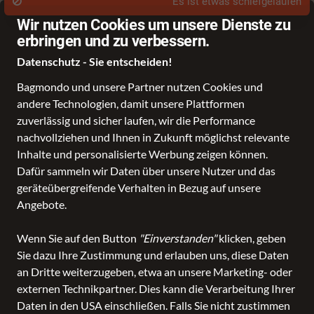
Fragen? shopping@lederhorn.de / +49 6341 919293
Wir nutzen Cookies um unsere Dienste zu
erbringen und zu verbessern.
Datenschutz - Sie entscheiden!
Bagmondo und unsere Partner nutzen Cookies und
andere Technologien, damit unsere Plattformen
Schule
Reise
Business
Freizeit
Fashion & Lifestyle
Marken
zuverlässig und sicher laufen, wir die Performance
nachvollziehen und Ihnen in Zukunft möglichst relevante
Inhalte und personalisierte Werbung zeigen können.
Dafür sammeln wir Daten über unsere Nutzer und das
geräteübergreifende Verhalten in Bezug auf unsere
Angebote.
Wenn Sie auf den Button
"Einverstanden"
klicken, geben
Sie dazu Ihre Zustimmung und erlauben uns, diese Daten
an Dritte weiterzugeben, etwa an unsere Marketing- oder
externen Technikpartner. Dies kann die Verarbeitung Ihrer
Daten in den USA einschließen. Falls Sie nicht zustimmen