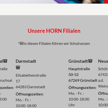
Unsere HORN Filialen
*🎒In diesen Filialen führen wir Schulranzen
al🎒
Darmstadt
Grünstadt🎒
Neus
🎒
traße
Hauptstraße
Schüt
50-52
67433
Elisabethenstraße
ruchsal
67269 Grünstadt
a.d.
17
Weins
64283 Darmstadt
szeiten
:
Öffnungszeiten
:
:
Mo. - Fr. :
Öffnu
Öffnungszeiten
:
8:00
10:00-18:00
Mo. - F
Mo. - Fr. :
Uhr
10:00
10:00-18:00