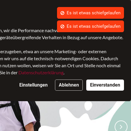
Schulranzen Beratung - hier Termin vereinbaren
Kontrast
Mein Konto
Wunschliste
Warenkorb
, wir die Performance nachvollziehen und Ihnen in Zukunft
geräteübergreifende Verhalten in Bezug auf unsere Angebote.
Marken
iterzugeben, etwa an unsere Marketing- oder externen
ken wir uns auf die technisch-notwendigen Cookies. Dadurch
nutzen wollen, weisen wir Sie an Ort und Stelle noch einmal
Sie in der
Datenschutzerklärung
.
Einstellungen
Ablehnen
Einverstanden