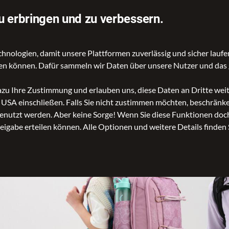
Fragen? shopping@lederhorn.de / +49 6341 919293
u erbringen und zu verbessern.
ologien, damit unsere Plattformen zuverlässig und sicher laufen
gen können. Dafür sammeln wir Daten über unsere Nutzer und das 
dazu Ihre Zustimmung und erlauben uns, diese Daten an Dritte we
n USA einschließen. Falls Sie nicht zustimmen möchten, beschrän
nutzt werden. Aber keine Sorge! Wenn Sie diese Funktionen doch 
reigabe erteilen können. Alle Optionen und weitere Details finden 