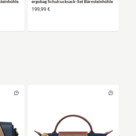
steinhöhle
ergobag Schulrucksack-Set Bärnsteinhöhle
Ergo
199,99 €
ergo
199,