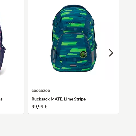
coocazoo
cooc
ns
Rucksack MATE, Lime Stripe
Ruck
99,99 €
99,9