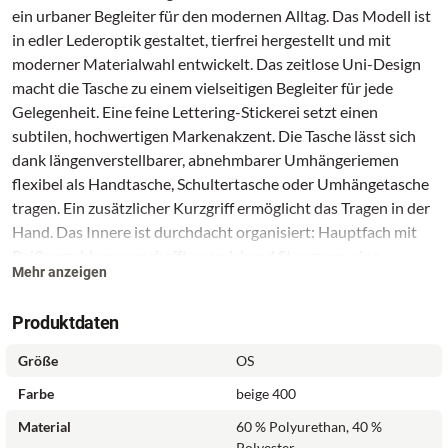
ein urbaner Begleiter für den modernen Alltag. Das Modell ist
in edler Lederoptik gestaltet, tierfrei hergestellt und mit
moderner Materialwahl entwickelt. Das zeitlose Uni-Design
macht die Tasche zu einem vielseitigen Begleiter für jede
Gelegenheit. Eine feine Lettering-Stickerei setzt einen
subtilen, hochwertigen Markenakzent. Die Tasche lässt sich
dank längenverstellbarer, abnehmbarer Umhängeriemen
flexibel als Handtasche, Schultertasche oder Umhängetasche
tragen. Ein zusätzlicher Kurzgriff ermöglicht das Tragen in der
Hand. Das Innere ist durchdacht organisiert: Hauptfach mit
Reißverschluss verschafft ausreichend Stauraum, eine
Mehr anzeigen
reißverschluss-mittelwand teilt den Innenraum praktisch auf
und innentasche mit reißverschluss sowie ein innensteckfach
Produktdaten
komplettiert die Organisation. SURI FREY steht für
zeitgemäße Accessoires mit urbanem Charakter, funktionaler
Größe
OS
Ausrichtung und klarer Formensprache. Eine Garantie von 2
Farbe
beige 400
Jahre unterstreicht die Qualität und Verarbeitung dieses
Modells.
Material
60 % Polyurethan, 40 %
Polyester