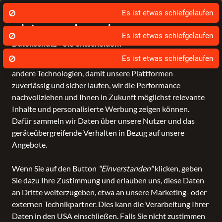
Es ist etwas schiefgelaufen
❤️ 8x in Ihrer Nähe!
Fra
Wir nutzen Cookies um unsere Dienste zu
erbringen und zu verbessern.
Datenschutz - Sie entscheiden!
Bagmondo und unsere Partner nutzen Cookies und
andere Technologien, damit unsere Plattformen
Schule
Reise
Business
Freizeit
Fashion & Lifestyle
Marken
zuverlässig und sicher laufen, wir die Performance
nachvollziehen und Ihnen in Zukunft möglichst relevante
Inhalte und personalisierte Werbung zeigen können.
-21 %
Dafür sammeln wir Daten über unsere Nutzer und das
geräteübergreifende Verhalten in Bezug auf unsere
Angebote.
Wenn Sie auf den Button
"Einverstanden"
klicken, geben
Sie dazu Ihre Zustimmung und erlauben uns, diese Daten
an Dritte weiterzugeben, etwa an unsere Marketing- oder
externen Technikpartner. Dies kann die Verarbeitung Ihrer
Daten in den USA einschließen. Falls Sie nicht zustimmen