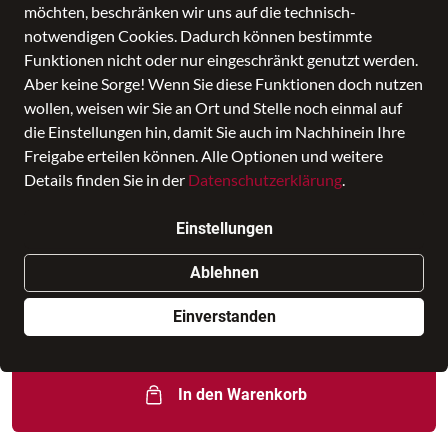
möchten, beschränken wir uns auf die technisch-
notwendigen Cookies. Dadurch können bestimmte
Funktionen nicht oder nur eingeschränkt genutzt werden.
Aber keine Sorge! Wenn Sie diese Funktionen doch nutzen
wollen, weisen wir Sie an Ort und Stelle noch einmal auf
die Einstellungen hin, damit Sie auch im Nachhinein Ihre
Freigabe erteilen können. Alle Optionen und weitere
Details finden Sie in der
Datenschutzerklärung
.
Beutel SFY Keely
Einstellungen
Preis
54,99 €
inkl. MwSt., Versand
GRATIS
Ablehnen
Statt:
69,99 €
−21%
Einverstanden
Nur noch weniger als 3 Artikel im Geschäft vorhanden.
In den Warenkorb