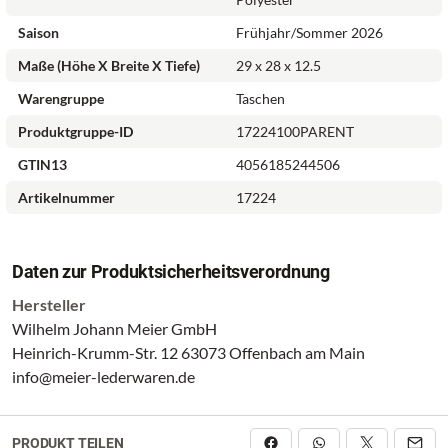
Saison
Frühjahr/Sommer 2026
Maße (Höhe X Breite X Tiefe)
29 x 28 x 12.5
* Feinsynthetik in attraktivem Design
Warengruppe
Taschen
* Praktische Innenaufteilung
Produktgruppe-ID
17224100PARENT
GTIN13
4056185244506
* Komfortabler Umhängeriemen
Artikelnummer
17224
* Mehr Sicherheit durch Reißverschluss am Hauptfach
* Ein Hauptfach sorgt für viel Platz
Daten zur Produktsicherheitsverordnung
Hersteller
Maße: 29/28/12
Wilhelm Johann Meier GmbH
Heinrich-Krumm-Str. 12 63073 Offenbach am Main
Herstellerartikelnummer: 17224
info@meier-lederwaren.de
PRODUKT TEILEN