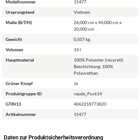
Modellnummer
15477
anteilig aus Recycling-Material und ist mit Eco Finish
umweltfreundlich wasserabweisend ohne Fluorcarbone (PFC)
Ursprungsland
Vietnam
hergestellt. Das VAUDE Green Shape-Label steht für ein
Maße (B/T/H)
26,000 cm x 44,000 cm x
umweltfreundliches, funktionelles Produkt aus nachhaltigen,
20,000 cm
bluesign®-zertifizierten Materialien.
Gewicht
0,507 kg
gepolsterter Rücken, weich gepolsterte, anatomisch
Volumen
14 l
angepasste Schulterträger, verstellbarer Brustgurt
Hauptmaterial
100% Polyester (recycelt)
wächst mit dem Kind, wasserdichtes und robustes
Beschichtung: 100%
Bodenmaterial , Regenhülle, Reißverschlußfach im
Polyurethan
Deckel, 2 Netz-Außentaschen, Lupe, leicht
Grüner Knopf
Ja
herausnehmbare Sitzmatte, reflektierende Elemente,
kinderleicht zu öffnende Schnallen, leicht zu greifende
Produktgruppe-ID
vaude_Puck14
Reißverschlüsse, Schlaufe zum Befestigen von kleinen
GTIN13
4062218773820
Fundstücken, Namensschild innen
Artikelnummer
15477
gepolsterter Rücken
weich gepolsterte, anatomisch angepasste
Schulterträger
Daten zur Produktsicherheitsverordnung
verstellbarer Brustgurt wächst mit dem Kind