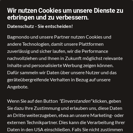
Fragen? shopping@lederhorn.de / +49 6341 919293
Wir nutzen Cookies um unsere Dienste zu
erbringen und zu verbessern.
Datenschutz - Sie entscheiden!
Bagmondo und unsere Partner nutzen Cookies und
andere Technologien, damit unsere Plattformen
Schule
Reise
Business
Freizeit
Fashion & Lifestyle
Marken
zuverlässig und sicher laufen, wir die Performance
nachvollziehen und Ihnen in Zukunft möglichst relevante
Inhalte und personalisierte Werbung zeigen können.
Dafür sammeln wir Daten über unsere Nutzer und das
geräteübergreifende Verhalten in Bezug auf unsere
Angebote.
Wenn Sie auf den Button
"Einverstanden"
klicken, geben
Sie dazu Ihre Zustimmung und erlauben uns, diese Daten
an Dritte weiterzugeben, etwa an unsere Marketing- oder
externen Technikpartner. Dies kann die Verarbeitung Ihrer
Daten in den USA einschließen. Falls Sie nicht zustimmen