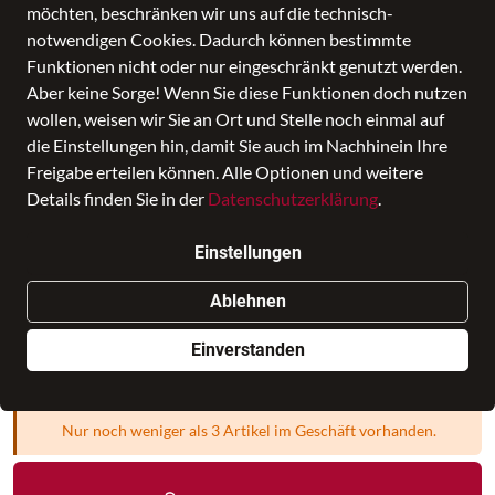
möchten, beschränken wir uns auf die technisch-
notwendigen Cookies. Dadurch können bestimmte
Funktionen nicht oder nur eingeschränkt genutzt werden.
Aber keine Sorge! Wenn Sie diese Funktionen doch nutzen
wollen, weisen wir Sie an Ort und Stelle noch einmal auf
die Einstellungen hin, damit Sie auch im Nachhinein Ihre
Freigabe erteilen können. Alle Optionen und weitere
Details finden Sie in der
Datenschutzerklärung
.
Puck 14, hotchili
Einstellungen
Preis
60,00 €
inkl. MwSt., Versand
GRATIS
Ablehnen
Verkauf durch
HORN Online
in HORN
Einverstanden
Filiale auswählen
Nur noch weniger als 3 Artikel im Geschäft vorhanden.