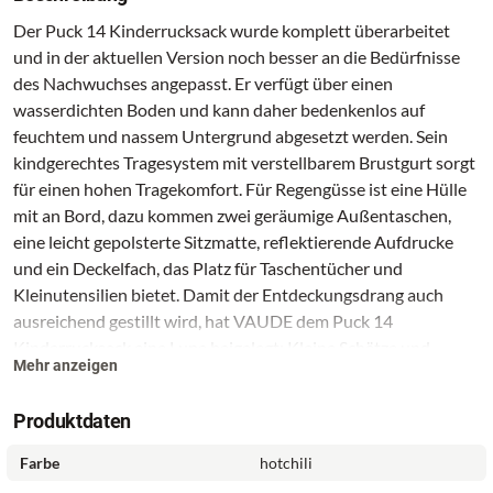
Der Puck 14 Kinderrucksack wurde komplett überarbeitet
und in der aktuellen Version noch besser an die Bedürfnisse
des Nachwuchses angepasst. Er verfügt über einen
wasserdichten Boden und kann daher bedenkenlos auf
feuchtem und nassem Untergrund abgesetzt werden. Sein
kindgerechtes Tragesystem mit verstellbarem Brustgurt sorgt
für einen hohen Tragekomfort. Für Regengüsse ist eine Hülle
mit an Bord, dazu kommen zwei geräumige Außentaschen,
eine leicht gepolsterte Sitzmatte, reflektierende Aufdrucke
und ein Deckelfach, das Platz für Taschentücher und
Kleinutensilien bietet. Damit der Entdeckungsdrang auch
ausreichend gestillt wird, hat VAUDE dem Puck 14
Kinderrucksack eine Lupe beigelegt: Kleine Schätze und
Mehr anzeigen
andere Dinge, die unterwegs gefunden werden, können
anschließend an den Materialschlaufen am Rucksack fixiert
Produktdaten
werden. Somit ist der geräumige Puck 14 ein echtes
Universalgenie für den Waldkindergarten, Wanderurlaub und
Farbe
hotchili
die ersten Abenteuer in den Bergen. Dieser Rucksack besteht